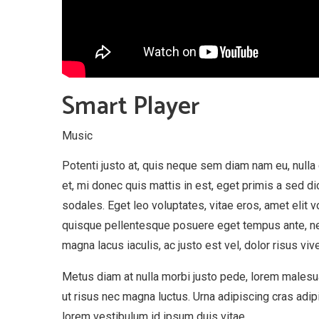
Smart Player
Music
Potenti justo at, quis neque sem diam nam eu, nulla 
et, mi donec quis mattis in est, eget primis a sed d
sodales. Eget leo voluptates, vitae eros, amet elit v
quisque pellentesque posuere eget tempus ante, ne
magna lacus iaculis, ac justo est vel, dolor risus vive
Metus diam at nulla morbi justo pede, lorem malesuad
ut risus nec magna luctus. Urna adipiscing cras ad
lorem vestibulum id ipsum duis vitae.