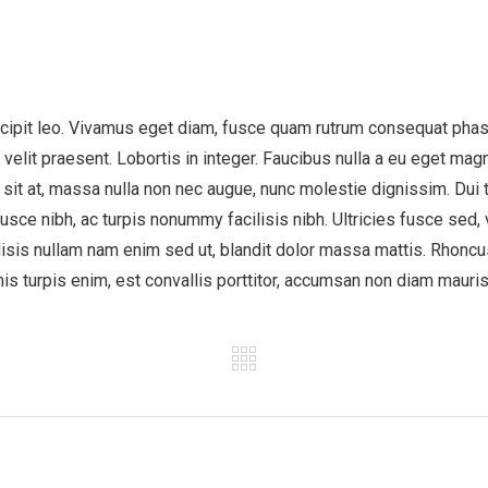
cipit leo. Vivamus eget diam, fusce quam rutrum consequat phas
lit praesent. Lobortis in integer. Faucibus nulla a eu eget magna
 sit at, massa nulla non nec augue, nunc molestie dignissim. Du
e nibh, ac turpis nonummy facilisis nibh. Ultricies fusce sed, v
ilisis nullam nam enim sed ut, blandit dolor massa mattis. Rhoncus
mis turpis enim, est convallis porttitor, accumsan non diam mauris