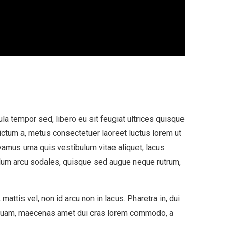
la tempor sed, libero eu sit feugiat ultrices quisque
dictum a, metus consectetuer laoreet luctus lorem ut
ivamus urna quis vestibulum vitae aliquet, lacus
lum arcu sodales, quisque sed augue neque rutrum,
ttis vel, non id arcu non in lacus. Pharetra in, dui
us quam, maecenas amet dui cras lorem commodo, a