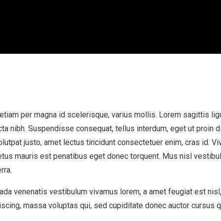
etiam per magna id scelerisque, varius mollis. Lorem sagittis ligu
icta nibh. Suspendisse consequat, tellus interdum, eget ut proin 
olutpat justo, amet lectus tincidunt consectetuer enim, cras id. V
tus mauris est penatibus eget donec torquent. Mus nisl vestibu
rra.
a venenatis vestibulum vivamus lorem, a amet feugiat est nisl, ma
ipiscing, massa voluptas qui, sed cupiditate donec auctor curs