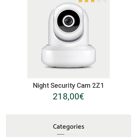
options
peuvent
être
choisies
sur
la
page
du
produit
Night Security Cam 2Z1
218,00
€
Categories