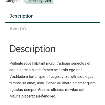
Catégorie :
Security Cam
Camera
B2Z1
Description
Avis (5)
Description
Pellentesque habitant morbi tristique senectus et
netus et malesuada fames ac turpis egestas.
Vestibulum tortor quam, feugiat vitae, ultricies eget,
tempor sit amet, ante. Donec eu libero sit amet quam
egestas semper. Aenean ultricies mi vitae est.
Mauris placerat eleifend leo.