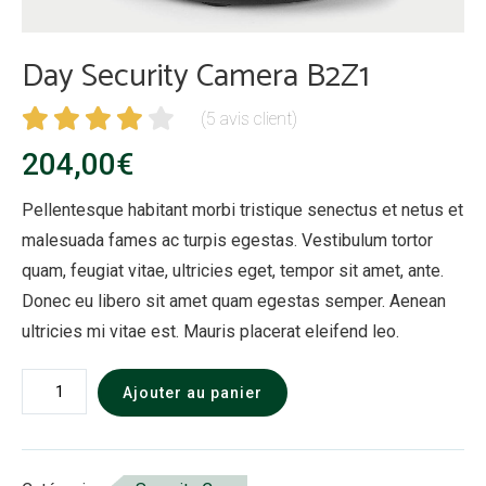
Day Security Camera B2Z1
(
5
avis client)
204,00
€
Pellentesque habitant morbi tristique senectus et netus et
malesuada fames ac turpis egestas. Vestibulum tortor
quam, feugiat vitae, ultricies eget, tempor sit amet, ante.
Donec eu libero sit amet quam egestas semper. Aenean
ultricies mi vitae est. Mauris placerat eleifend leo.
quantité
Ajouter au panier
de
Day
Security