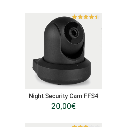
Ce
produit
Night Security Cam FFS4
a
20,00
€
plusieurs
variations.
Les