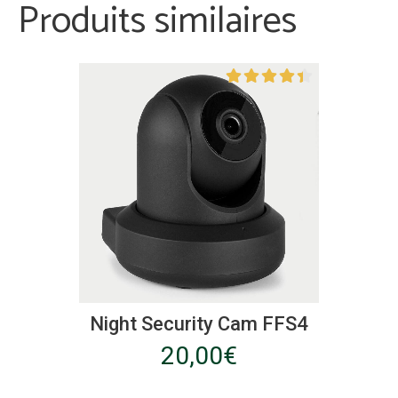
Produits similaires
Ce
produit
Night Security Cam FFS4
a
20,00
€
plusieurs
variations.