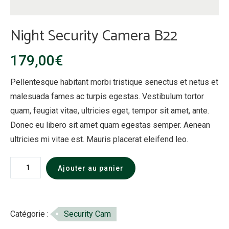
Night Security Camera B22
179,00
€
Pellentesque habitant morbi tristique senectus et netus et
malesuada fames ac turpis egestas. Vestibulum tortor
quam, feugiat vitae, ultricies eget, tempor sit amet, ante.
Donec eu libero sit amet quam egestas semper. Aenean
ultricies mi vitae est. Mauris placerat eleifend leo.
quantité
Ajouter au panier
de
Night
Security
Catégorie :
Security Cam
Camera