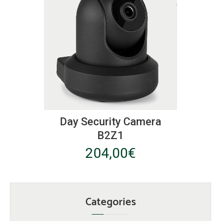
à
peuvent
35,00€
être
choisies
sur
la
page
du
produit
Day Security Camera
B2Z1
204,00
€
Categories